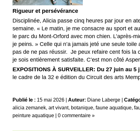
Rigueur et persévérance
Disciplinée, Alicia passe cinq heures par jour en ate
semaine. « Le matin, je me consacre au sport et a
le parc du Mont-Orford avec mon chien. L’après-midi
je peins. » Celle qui n’a jamais jeté une seule toile
pas de ne pas réussir. Je peux refaire cent fois la
je sois entièrement satisfaite. C’est mon côté Asperg
EXPOSITIONS À SURVEILLER:
Du 27 juin au 5 ju
le cadre de la 32 e édition du Circuit des arts M
Publié le :
15 mai 2026 |
Auteur:
Diane Laberge
|
Catégo
alicia zemanek
,
art vivant
,
botanique
,
faune aquatique
,
fa
peinture aquatique
|
0 commentaire »