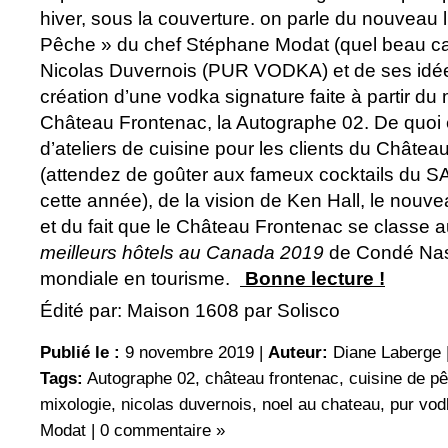
hiver, sous la couverture. on parle du nouveau
Pêche » du chef Stéphane Modat (quel beau ca
Nicolas Duvernois (PUR VODKA) et de ses idée
création d’une vodka signature faite à partir du 
Château Frontenac, la Autographe 02. De quo
d’ateliers de cuisine pour les clients du Châtea
(attendez de goûter aux fameux cocktails du SA
cette année), de la vision de Ken Hall, le nouve
et du fait que le Château Frontenac se classe 
meilleurs hôtels au Canada
2019
de Condé Nast
mondiale en tourisme.
Bonne lecture !
Édité par: Maison 1608 par Solisco
Publié le :
9 novembre 2019 |
Auteur:
Diane Laberge
Tags:
Autographe 02
,
château frontenac
,
cuisine de p
mixologie
,
nicolas duvernois
,
noel au chateau
,
pur vod
Modat
|
0 commentaire »