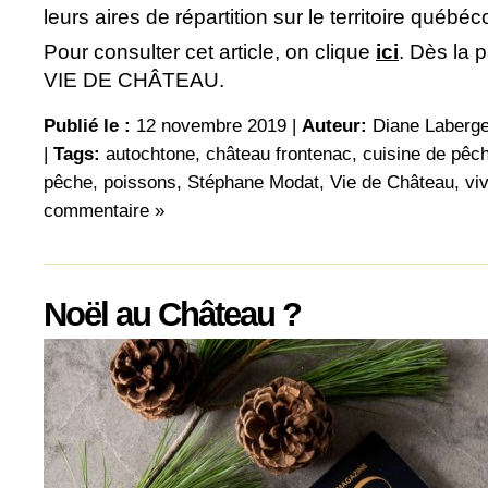
leurs aires de répartition sur le territoire québéc
Pour consulter cet article, on clique
ici
. Dès la
VIE DE CHÂTEAU.
Publié le :
12 novembre 2019 |
Auteur:
Diane Laberg
|
Tags:
autochtone
,
château frontenac
,
cuisine de pêc
pêche
,
poissons
,
Stéphane Modat
,
Vie de Château
,
vi
commentaire »
Noël au Château ?