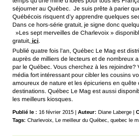
temps qu’une mine d’idées pour tous les Françai
séjourner au Québec. Je suis prête à parier q
Québécois risquent d’y apprendre quelques sec
Dans ce hors-série gratuit, je signe donc quelqu
»Les sept merveilles de Charlevoix » disponib
gratuit,
ici
.
Publié quatre fois l’an, Québec Le Mag est dist
auprès de milliers de lecteurs et de nombreux 
par le Québec. Vous cherchez à les rejoindre? 
média fort intéressant pour cibler les cousins v
amoureux de nature et les épicuriens en quête
destinations. Québec Le Mag est aussi dispon
les meilleurs kiosques.
Publié le :
16 février 2015 |
Auteur:
Diane Laberge
|
C
Tags:
Charlevoix
,
Le meilleur du Québec
,
quebec le 