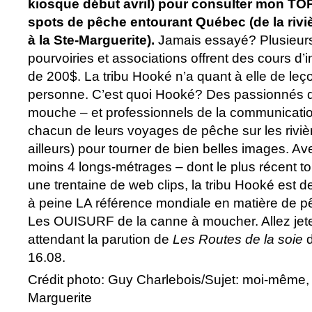
kiosque début avril) pour consulter mon TOP
spots de pêche entourant Québec (de la rivi
à la Ste-Marguerite).
Jamais essayé? Plusieur
pourvoiries et associations offrent des cours d’i
de 200$. La tribu Hooké n’a quant à elle de leç
personne. C’est quoi Hooké? Des passionnés d
mouche – et professionnels de la communication
chacun de leurs voyages de pêche sur les rivi
ailleurs) pour tourner de bien belles images. Ave
moins 4 longs-métrages – dont le plus récent t
une trentaine de web clips, la tribu Hooké est
à peine LA référence mondiale en matière de p
Les OUISURF de la canne à moucher. Allez jet
attendant la parution de
Les
Routes de la soie
d
16.08.
Crédit photo: Guy Charlebois/Sujet: moi-même, s
Marguerite