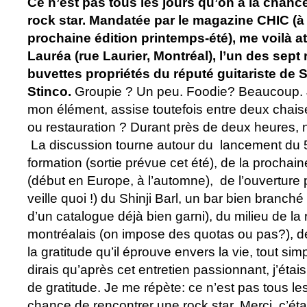
Ce n’est pas tous les jours qu’on a la chanc
rock star. Mandatée par le magazine CHIC (à 
prochaine édition printemps-été), me voilà at
Lauréa (rue Laurier, Montréal), l’un des sept
buvettes propriétés du réputé guitariste de S
Stinco.
Groupie ? Un peu. Foodie? Beaucoup. 
mon élément, assise toutefois entre deux chaise
ou restauration ? Durant près de deux heures, 
La discussion tourne autour du lancement du 
formation (sortie prévue cet été), de la procha
(début en Europe, à l’automne), de l’ouverture 
veille quoi !) du Shinji Barl, un bar bien branché
d’un catalogue déjà bien garni), du milieu de la 
montréalais (on impose des quotas ou pas?), de 
la gratitude qu’il éprouve envers la vie, tout s
dirais qu’après cet entretien passionnant, j’étai
de gratitude. Je me répète: ce n’est pas tous les
chance de rencontrer une rock star. Merci, c’ét