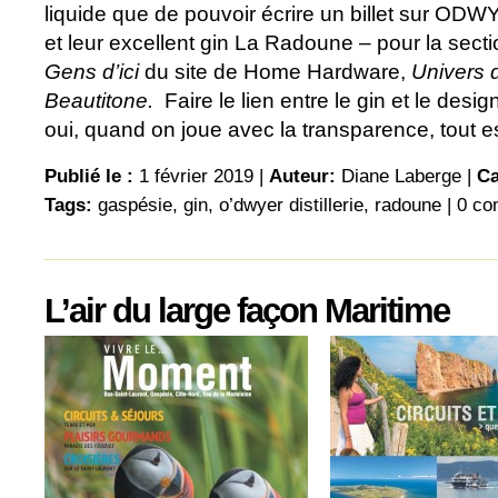
liquide que de pouvoir écrire un billet sur O
et leur excellent gin La Radoune – pour la sect
Gens d’ici
du site de Home Hardware,
Univers 
Beautitone.
Faire le lien entre le gin et le desig
oui, quand on joue avec la transparence, tout est
Publié le :
1 février 2019 |
Auteur:
Diane Laberge
|
Ca
Tags:
gaspésie
,
gin
,
o’dwyer distillerie
,
radoune
|
0 co
L’air du large façon Maritime