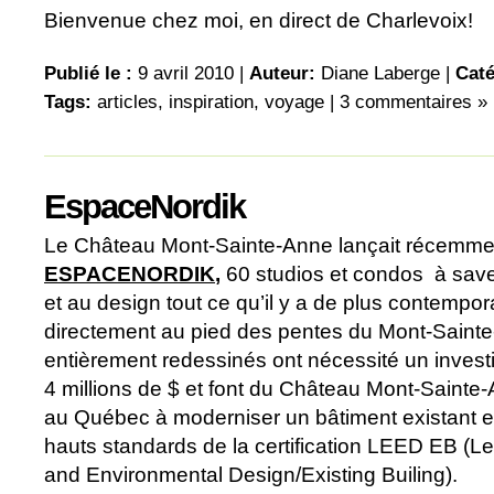
Bienvenue chez moi, en direct de Charlevoix!
Publié le :
9 avril 2010 |
Auteur:
Diane Laberge
|
Caté
Tags:
articles
,
inspiration
,
voyage
|
3 commentaires »
EspaceNordik
Le Château Mont-Sainte-Anne lançait récemmen
ESPACE
NORDIK
,
60 studios et condos à sav
et au design tout ce qu’il y a de plus contempor
directement au pied des pentes du Mont-Saint
entièrement redessinés ont nécessité un inves
4 millions de $ et font du Château Mont-Sainte-
au Québec à moderniser un bâtiment existant en
hauts standards de la certification LEED EB (L
and Environmental Design/Existing Builing).